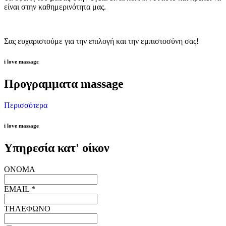
είναι στην καθημερινότητα μας.
Σας ευχαριστούμε για την επιλογή και την εμπιστοσύνη σας!
i love massagε
Προγραμματα massage
Περισσότερα
ΜΥΟΧΑΛΑΡΩΤΙΚΟ
DEEP TISSUE
ΡΕΦΛΕΞΟΛΟΓΊΑ
Είδη Μασάζ
Είδη Μασάζ
Είδη Μασάζ
i love massage
Υπηρεσία κατ' οίκον
ΟΝΟΜΑ
EMAIL *
ΤΗΛΕΦΩΝΟ