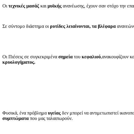
Οι
τεχνικές
μασάζ
και
μυϊκής
ανανέωσης, έχουν σαν στόχο την επ
Σε σύντομο διάστημα οι
ρυτίδες
λειαίνονται,
τα βλέφαρα
ανανεώνο
Οι Πιέσεις σε συγκεκριμένα
σημεία
του
κεφαλιού
,ανακουφίζουν κ
κρυολογήματος.
Φυσικά, ένα πρόβλημα
υγείας
δεν μπορεί να αντιμετωπιστεί ικανοπ
συμπτώματα
που μας ταλαιπωρούν.