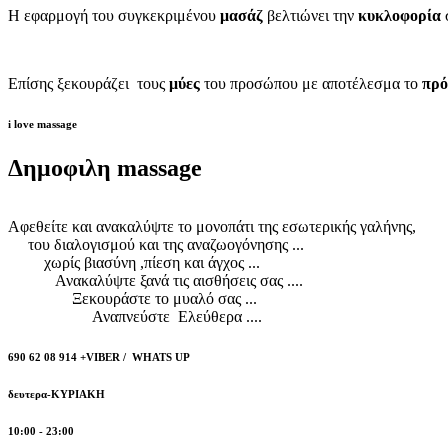
Η εφαρμογή του συγκεκριμένου
μασάζ
βελτιώνει την
κυκλοφορία
Επίσης ξεκουράζει τους
μύες
του προσώπου με αποτέλεσμα το
πρ
i love massage
Δημοφιλη massage
Αφεθείτε και ανακαλύψτε το μονοπάτι της εσωτερικής γαλήνης,
του διαλογισμού και της αναζωογόνησης ...
χωρίς βιασύνη ,πίεση και άγχος ...
Ανακαλύψτε ξανά τις αισθήσεις σας ....
Ξεκουράστε το μυαλό σας ...
Αναπνεύστε Ελεύθερα ....
690 62 08 914 +VIBER / WHATS UP
δευτερα-ΚΥΡΙΑΚΗ
10:00 - 23:00