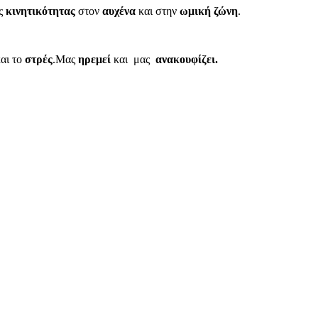
ς
κινητικότητας
στον
αυχένα
και στην
ωμική ζώνη
.
αι το
στρές
.Μας
ηρεμεί
και μας
ανακουφίζει.