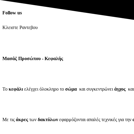
Follow us
Κλειστε Ραντεβου
Μασάζ Προσώπου - Κεφαλής
Το
κεφάλι
ελέγχει όλοκληρο το
σώμα
και συγκεντρώνει
άγχος
και
Με τις
άκρες
των
δακτύλων
εφαρμόζονται απαλές τεχνικές για την