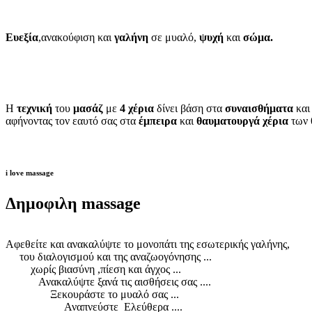
Ευεξία
,ανακούφιση και
γαλήνη
σε μυαλό,
ψυχή
και
σώμα.
Η
τεχνική
του
μασάζ
με
4 χέρια
δίνει βάση στα
συναισθήματα
και
αφήνοντας τον εαυτό σας στα
έμπειρα
και
θαυματουργά χέρια
των
i love massage
Δημοφιλη massage
Αφεθείτε και ανακαλύψτε το μονοπάτι της εσωτερικής γαλήνης,
του διαλογισμού και της αναζωογόνησης ...
χωρίς βιασύνη ,πίεση και άγχος ...
Ανακαλύψτε ξανά τις αισθήσεις σας ....
Ξεκουράστε το μυαλό σας ...
Αναπνεύστε Ελεύθερα ....